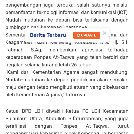
pengembangan juga terbuka, salah satunya melalui
pemanfaatan teknologi informasi dan komunikasi (ICT).
Mudah-mudahan ke depan bisa terlaksana dengan
bimbingan dari Kemenag,” harapnya.
×
Sementara itu, Kepala Seksi Pendidikan Agama dan
Berita Terbaru
UPDATE
Keagamaan Islam Kemenag Kotabaru, Dra. Hj. Siti
Fatimah, S.Ag, memberikan apresiasi terhadap
keberadaan Ponpes At-Taqwa yang telah berdiri dan
berjalan selama kurang lebih 26 tahun.
“Kami dari Kementerian Agama sangat mendukung.
Mudah-mudahan ke depan pondok ini akan semakin
maju dengan tetap mengikuti aturan yang dikeluarkan
oleh Kementerian Agama,” tuturnya.
Ketua DPD LDII diwakili Ketua PC LDII Kecamatan
Pulaulaut Utara, Abdulloh Sifaturrohman, yang juga
terafiliasi dengan Ponpes At-Taqwa, turut
mengapresiasi kehadiran pihak Kemenag. Ia berharap