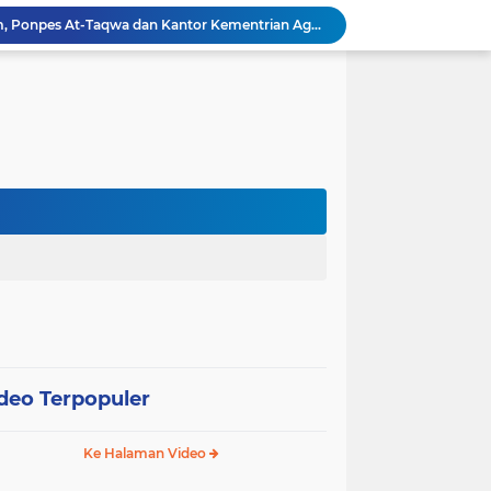
Perkuat Sinergi Program, Ponpes At-Taqwa dan Kantor Kementrian Agama Kotabaru Gelar Silaturahim
DII Kabupaten Kotabaru
udiensi dengan Kepala Desa dan Babinsa
Training Bagi Generasi Muda LDII Kotabaru
*PAC LDII Tegalrejo Gelar Munaqosah Santri, Evaluasi Pembelajaran Akhlak Mulia*
PAC LDII DESA PELAJAU BARU GELAR MUNAQOSAH KENAIKKAN KELAS, MEMBENTUK GENERASI YANG BERAKHLAKUL KARIMAH DAN MANDIRI.
PAC Sungai Kupang Jaya Gelar Munaqosah Kenaikan Kelas, Cetak Generasi Qurani Berakhlak Mulia
PAC LDII Desa Tarjun Gelar Munaqosah TPA Manshurin: Evaluasi Komprehensif Santri
**LDII Kelumpang Hilir Bekali Remaja dengan Pengajian untuk Wujudkan Generasi Profesional Religius Menuju Indonesia Emas*
Warga LDII Tarjun Pimpin Panitia HUT RI ke-81, Wujud Sinergi Masyarakat Desa
deo Terpopuler
Ke Halaman Video