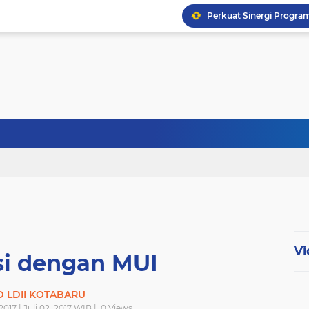
Pengajian Umum DPD L
PAC LDII Desa Tarjun A
Achievement Motivation 
Vi
si dengan MUI
 LDII KOTABARU
2017 | Juli 02, 2017 WIB |
0
Views