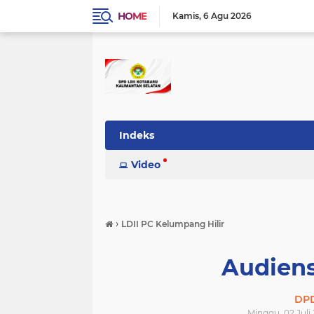
HOME
Kamis
6 Agu 2026
Indeks
Video
›
LDII PC Kelumpang Hilir
Audien
DPD
Minggu, 02 Juli 