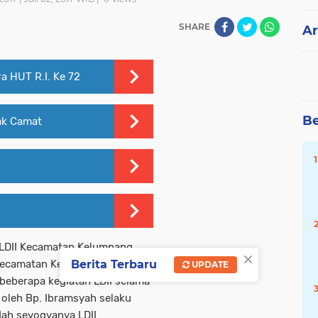
SHARE
Ar
a HUT R.I. Ke 72
Be
Pak Camat
. LDII Kecamatan Kelumpang
×
Berita Terbaru
ecamatan Kelumpang Hilir. Bp.
UPDATE
beberapa kegiatan LDII selama
f oleh Bp. Ibramsyah selaku
dah seyogyanya LDII