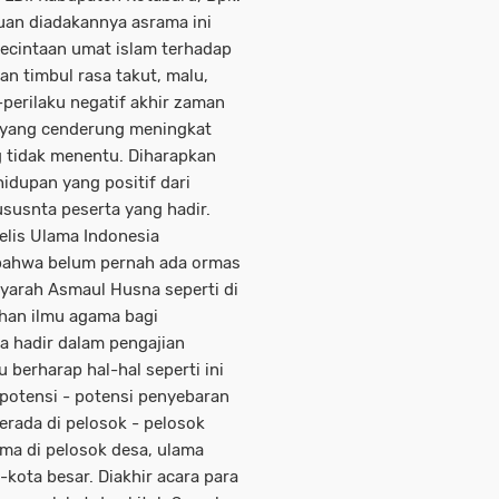
uan diadakannya asrama ini
cintaan umat islam terhadap
an timbul rasa takut, malu,
perilaku negatif akhir zaman
ll yang cenderung meningkat
g tidak menentu. Diharapkan
ehidupan yang positif dari
susnta peserta yang hadir.
jelis Ulama Indonesia
bahwa belum pernah ada ormas
Syarah Asmaul Husna seperti di
ahan ilmu agama bagi
a hadir dalam pengajian
 berharap hal-hal seperti ini
potensi - potensi penyebaran
erada di pelosok - pelosok
ama di pelosok desa, ulama
kota besar. Diakhir acara para