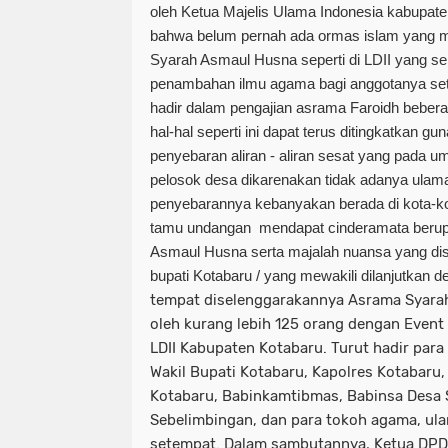
oleh Ketua Majelis Ulama Indonesia kabupa
bahwa belum pernah ada ormas islam yang me
Syarah Asmaul Husna seperti di LDII yang se
penambahan ilmu agama bagi anggotanya set
hadir dalam pengajian asrama Faroidh beberap
hal-hal seperti ini dapat terus ditingkatkan g
penyebaran aliran - aliran sesat yang pada u
pelosok desa dikarenakan tidak adanya ulama
penyebarannya kebanyakan berada di kota-kot
tamu undangan mendapat cinderamata berupa
Asmaul Husna serta majalah nuansa yang dis
bupati Kotabaru / yang mewakili dilanjutkan 
tempat diselenggarakannya Asrama Syarah
oleh kurang lebih 125 orang dengan Event
LDII Kabupaten Kotabaru. Turut hadir par
Wakil Bupati Kotabaru, Kapolres Kotabaru,
Kotabaru, Babinkamtibmas, Babinsa Desa 
Sebelimbingan, dan para tokoh agama, ul
setempat. Dalam sambutannya, Ketua DPD 