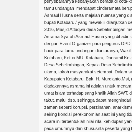
penyebarannya kebanyakan berada di kota-kot
tamu undangan mendapat cinderamata berupa
Asmaul Husna serta majalah nuansa yang dis
bupati Kotabaru / yang mewakili dilanjutkan 
2016, Masjid Attaqwa desa Sebelimbingan me
Asrama Syarah Asmaul Husna yang dihadiri o
dengan Event Organizer para pengurus DPD L
hadir para tamu undangan diantaranya, Wakil 
Kotabaru, Ketua MUI Kotabaru, Danramil Kot
Desa Sebelimbingan, Kepala Desa Sebelimbi
ulama, tokoh masyarakat setempat. Dalam 
Kabupaten Kotabaru, Bpk. H. Murdianto,Msi, 
diadakannya asrama ini adalah untuk mena
umat islam terhadap sang khalik Allah SWT, 
takut, malu, dsb, sehingga dapat menghindari p
zaman seperti korupsi, perzinahan, anarkism
seiring kondisi perekonomian saat ini yang t
acara ini terbentuklah nilai nilai kehidupan yan
pada umumnya dan khususnta peserta yang had