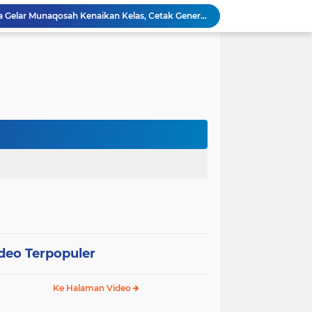
PAC Sungai Kupang Jaya Gelar Munaqosah Kenaikan Kelas, Cetak Generasi Qurani Berakhlak Mulia
PAC LDII Desa Tarjun Gelar Munaqosah TPA Manshurin: Evaluasi Komprehensif Santri
**LDII Kelumpang Hilir Bekali Remaja dengan Pengajian untuk Wujudkan Generasi Profesional Religius Menuju Indonesia Emas*
Warga LDII Tarjun Pimpin Panitia HUT RI ke-81, Wujud Sinergi Masyarakat Desa
Perkuat Sinergi Program, Ponpes At-Taqwa dan Kantor Kementrian Agama Kotabaru Gelar Silaturahim
DII Kabupaten Kotabaru
udiensi dengan Kepala Desa dan Babinsa
Training Bagi Generasi Muda LDII Kotabaru
*PAC LDII Tegalrejo Gelar Munaqosah Santri, Evaluasi Pembelajaran Akhlak Mulia*
PAC LDII DESA PELAJAU BARU GELAR MUNAQOSAH KENAIKKAN KELAS, MEMBENTUK GENERASI YANG BERAKHLAKUL KARIMAH DAN MANDIRI.
deo Terpopuler
Ke Halaman Video