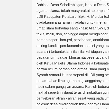
Babinsa Desa Sebelimbingan, Kepala Desa Se
agama, ulama, tokoh masyarakat setempat.
LDII Kabupaten Kotabaru, Bpk. H. Murdianto,
diadakannya asrama ini adalah untuk mena
umat islam terhadap sang khalik Allah SWT, 
takut, malu, dsb, sehingga dapat menghindari p
zaman seperti korupsi, perzinahan, anarkism
seiring kondisi perekonomian saat ini yang t
acara ini terbentuklah nilai nilai kehidupan yan
pada umumnya dan khususnta peserta yang had
oleh Ketua Majelis Ulama Indonesia kabupa
bahwa belum pernah ada ormas islam yang me
Syarah Asmaul Husna seperti di LDII yang se
penambahan ilmu agama bagi anggotanya set
hadir dalam pengajian asrama Faroidh beberap
hal-hal seperti ini dapat terus ditingkatkan g
penyebaran aliran - aliran sesat yang pada u
pelosok desa dikarenakan tidak adanya ulama