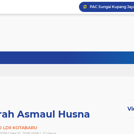
Pengajian Umum DPD L
PAC LDII Desa Tarjun A
Achievement Motivation 
Vi
rah Asmaul Husna
 LDII KOTABARU
2016 | Mei 15, 2016 WIB |
0
Views