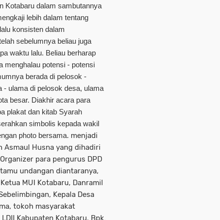
ten Kotabaru dalam sambutannya
ngkaji lebih dalam tentang
lalu konsisten dalam
elah sebelumnya beliau juga
a waktu lalu. Beliau berharap
una menghalau potensi - potensi
mumnya berada di pelosok -
 - ulama di pelosok desa, ulama
a besar. Diakhir acara para
 plakat dan kitab Syarah
erahkan simbolis kepada wakil
dengan photo bersama.
menjadi
 Asmaul Husna yang dihadiri
 Organizer para pengurus DPD
a tamu undangan diantaranya,
 Ketua MUI Kotabaru, Danramil
Sebelimbingan, Kepala Desa
ama, tokoh masyarakat
LDII Kabupaten Kotabaru, Bpk.