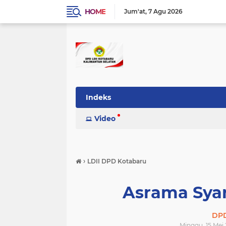
HOME
Jum'at
7 Agu 2026
Indeks
Video
›
LDII DPD Kotabaru
Asrama Sya
DPD
Minggu, 15 Mei 