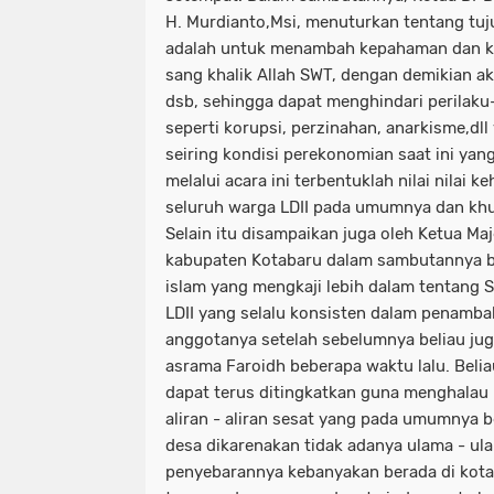
H. Murdianto,Msi, menuturkan tentang tuj
adalah untuk menambah kepahaman dan ke
sang khalik Allah SWT, dengan demikian ak
dsb, sehingga dapat menghindari perilaku-
seperti korupsi, perzinahan, anarkisme,d
seiring kondisi perekonomian saat ini yan
melalui acara ini terbentuklah nilai nilai k
seluruh warga LDII pada umumnya dan khu
Selain itu disampaikan juga oleh Ketua Ma
kabupaten Kotabaru dalam sambutannya 
islam yang mengkaji lebih dalam tentang 
LDII yang selalu konsisten dalam penamb
anggotanya setelah sebelumnya beliau jug
asrama Faroidh beberapa waktu lalu. Beliau
dapat terus ditingkatkan guna menghalau 
aliran - aliran sesat yang pada umumnya b
desa dikarenakan tidak adanya ulama - ul
penyebarannya kebanyakan berada di kota-