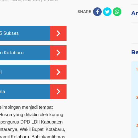
SHARE
Ar
5 Sukses
Be
n Kotabaru
i
na
elimbingan menjadi tempat
sna yang dihadiri oleh kurang
a pengurus DPD LDII Kabupaten
ntaranya, Wakil Bupati Kotabaru,
ramil Kotabaru, Babinkamtibmas,