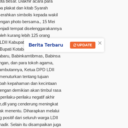
a besar. Diakhir acara para
 plakat dan kitab Syarah
erahkan simbolis kepada wakil
dengan photo bersama.
, 15 Mei
njadi tempat diselenggarakannya
leh kurang lebih 125 orang
×
DII Kabupaten Kotabaru. Turut
Berita Terbaru
UPDATE
Bupati Kotabaru, Kapolres
abaru, Babinkamtibmas, Babinsa
ngan, dan para tokoh agama,
sambutannya, Ketua DPD LDII
menuturkan tentang tujuan
mbah kepahaman dan kecintaan
dengan demikian akan timbul rasa
erilaku-perilaku negatif akhir
e,dll yang cenderung meningkat
idak menentu. Diharapkan melalui
g positif dari seluruh warga LDII
ir. Selain itu disampaikan juga