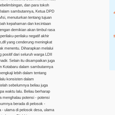
belimbingan, dan para tokoh
 Dalam sambutannya, Ketua DPD
Msi, menuturkan tentang tujuan
mbah kepahaman dan kecintaan
dengan demikian akan timbul rasa
erilaku-perilaku negatif akhir
e,dll yang cenderung meningkat
idak menentu. Diharapkan melalui
g positif dari seluruh warga LDII
ir. Selain itu disampaikan juga
ten Kotabaru dalam sambutannya
ngkaji lebih dalam tentang
lalu konsisten dalam
elah sebelumnya beliau juga
a waktu lalu. Beliau berharap
una menghalau potensi - potensi
mumnya berada di pelosok -
 - ulama di pelosok desa, ulama