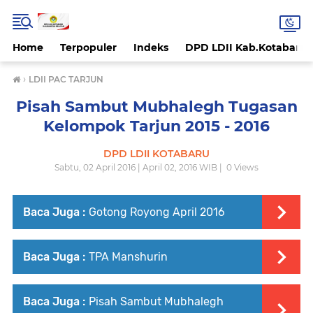
Home
Terpopuler
Indeks
DPD LDII Kab.Kotabaru
›
LDII PAC TARJUN
Pisah Sambut Mubhalegh Tugasan
Kelompok Tarjun 2015 - 2016
DPD LDII KOTABARU
Sabtu, 02 April 2016 | April 02, 2016 WIB |
0
Views
Baca Juga :
Gotong Royong April 2016
Baca Juga :
TPA Manshurin
Baca Juga :
Pisah Sambut Mubhalegh