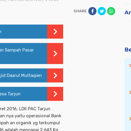
SHARE
Ar
n
Be
an Sampah Pasar
id Daarul Muttaqien
esa Tarjun
ret 2016, LDII PAC Tarjun
an nya yaitu operasional Bank
mpah an organik yg terkumpul
6 adalah mencapai 2.643 Kg.