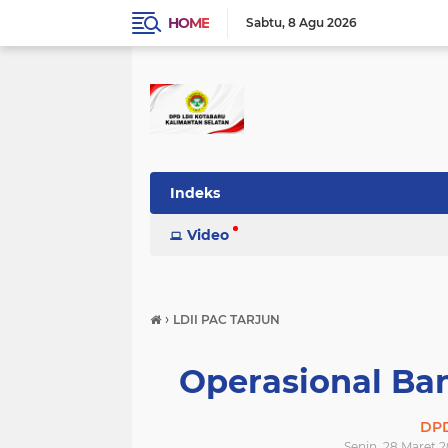
HOME
Sabtu
8 Agu 2026
Indeks
Video
›
LDII PAC TARJUN
Operasional Ba
DPD
Senin, 28 Maret 2