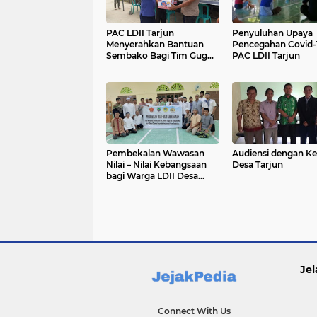
PAC LDII Tarjun
Penyuluhan Upaya
Menyerahkan Bantuan
Pencegahan Covid-1
Sembako Bagi Tim Gugus
PAC LDII Tarjun
Covid-19
Pembekalan Wawasan
Audiensi dengan Ke
Nilai – Nilai Kebangsaan
Desa Tarjun
bagi Warga LDII Desa
Tarjun.
Jel
Connect With Us