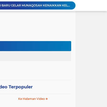
PAC LDII DESA PELAJAU BARU GELAR MUNAQOSAH KENAIKKAN KELAS, MEMBENTUK GENERASI YANG BERAKHLAKUL KARIMAH DAN MANDIRI.
PAC Sungai Kupang Jaya Gelar Munaqosah Kenaikan Kelas, Cetak Generasi Qurani Berakhlak Mulia
PAC LDII Desa Tarjun Gelar Munaqosah TPA Manshurin: Evaluasi Komprehensif Santri
**LDII Kelumpang Hilir Bekali Remaja dengan Pengajian untuk Wujudkan Generasi Profesional Religius Menuju Indonesia Emas*
Warga LDII Tarjun Pimpin Panitia HUT RI ke-81, Wujud Sinergi Masyarakat Desa
Perkuat Sinergi Program, Ponpes At-Taqwa dan Kantor Kementrian Agama Kotabaru Gelar Silaturahim
DII Kabupaten Kotabaru
udiensi dengan Kepala Desa dan Babinsa
Training Bagi Generasi Muda LDII Kotabaru
*PAC LDII Tegalrejo Gelar Munaqosah Santri, Evaluasi Pembelajaran Akhlak Mulia*
deo Terpopuler
Ke Halaman Video