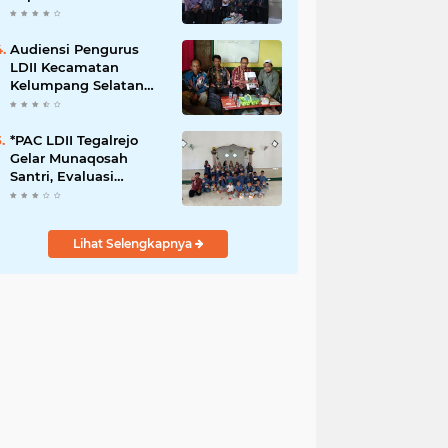
Babinsa
Audiensi Pengurus
LDII Kecamatan
Kelumpang Selatan
Dengan K.U.A.
*PAC LDII Tegalrejo
Gelar Munaqosah
Santri, Evaluasi
Pembelajaran Akhlak
Mulia*
Lihat Selengkapnya