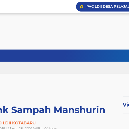
Pengajian Umum DPD L
PAC LDII Desa Tarjun A
Achievement Motivation 
Vi
nk Sampah Manshurin
 LDII KOTABARU
016 | Maret 28, 2016 WIB |
0
Views