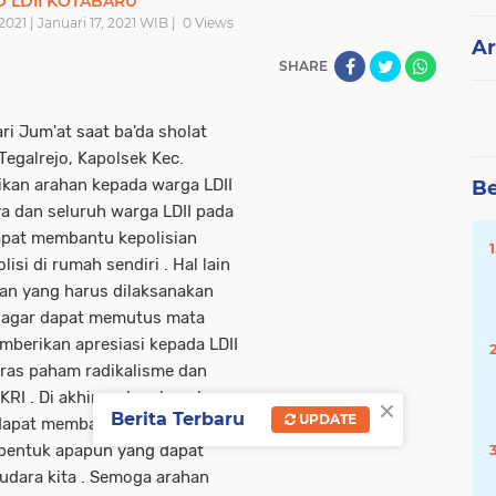
 LDII KOTABARU
2021 | Januari 17, 2021 WIB |
0
Views
Ar
SHARE
ri Jum'at saat ba'da sholat
Tegalrejo, Kapolsek Kec.
kan arahan kepada warga LDII
Be
ya dan seluruh warga LDII pada
pat membantu kepolisian
si di rumah sendiri . Hal lain
tan yang harus dilaksanakan
9 agar dapat memutus mata
mberikan apresiasi kepada LDII
ras paham radikalisme dan
RI . Di akhir arahan bapak
×
Berita Terbaru
UPDATE
dapat membantu saudara
 bentuk apapun yang dapat
dara kita . Semoga arahan