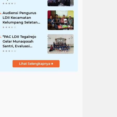
Babinsa
Audiensi Pengurus
LDII Kecamatan
Kelumpang Selatan
Dengan K.U.A.
*PAC LDII Tegalrejo
Gelar Munaqosah
Santri, Evaluasi
Pembelajaran Akhlak
Mulia*
Lihat Selengkapnya