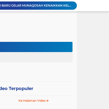
PAC LDII DESA PELAJAU BARU GELAR MUNAQOSAH KENAIKKAN KELAS, MEMBENTUK GENERASI YANG BERAKHLAKUL KARIMAH DAN MANDIRI.
PAC Sungai Kupang Jaya Gelar Munaqosah Kenaikan Kelas, Cetak Generasi Qurani Berakhlak Mulia
PAC LDII Desa Tarjun Gelar Munaqosah TPA Manshurin: Evaluasi Komprehensif Santri
**LDII Kelumpang Hilir Bekali Remaja dengan Pengajian untuk Wujudkan Generasi Profesional Religius Menuju Indonesia Emas*
Warga LDII Tarjun Pimpin Panitia HUT RI ke-81, Wujud Sinergi Masyarakat Desa
Perkuat Sinergi Program, Ponpes At-Taqwa dan Kantor Kementrian Agama Kotabaru Gelar Silaturahim
DII Kabupaten Kotabaru
udiensi dengan Kepala Desa dan Babinsa
Training Bagi Generasi Muda LDII Kotabaru
*PAC LDII Tegalrejo Gelar Munaqosah Santri, Evaluasi Pembelajaran Akhlak Mulia*
deo Terpopuler
Ke Halaman Video