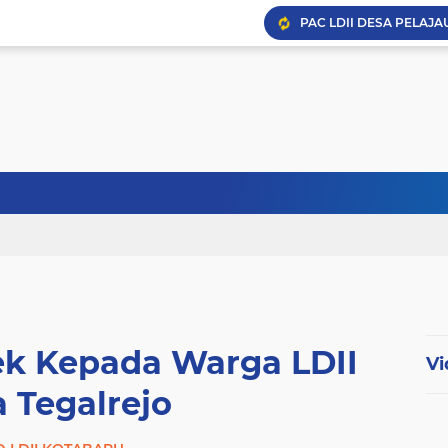
Pengajian Umum DPD L
PAC LDII Desa Tarjun A
Achievement Motivation 
ek Kepada Warga LDII
Vi
 Tegalrejo