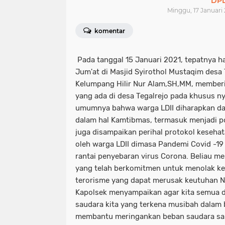
DPD
Minggu, 17 Januari 
komentar
Pada tanggal 15 Januari 2021, tepatnya ha
Jum'at di Masjid Syirothol Mustaqim desa 
Kelumpang Hilir Nur Alam,SH,MM, memberi
yang ada di desa Tegalrejo pada khusus n
umumnya bahwa warga LDII diharapkan da
dalam hal Kamtibmas, termasuk menjadi poli
juga disampaikan perihal protokol keseha
oleh warga LDII dimasa Pandemi Covid -1
rantai penyebaran virus Corona. Beliau me
yang telah berkomitmen untuk menolak ke
terorisme yang dapat merusak keutuhan NK
Kapolsek menyampaikan agar kita semua 
saudara kita yang terkena musibah dalam
membantu meringankan beban saudara sau