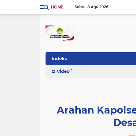
HOME
Sabtu
8 Agu 2026
Indeks
Video
Arahan Kapols
Desa