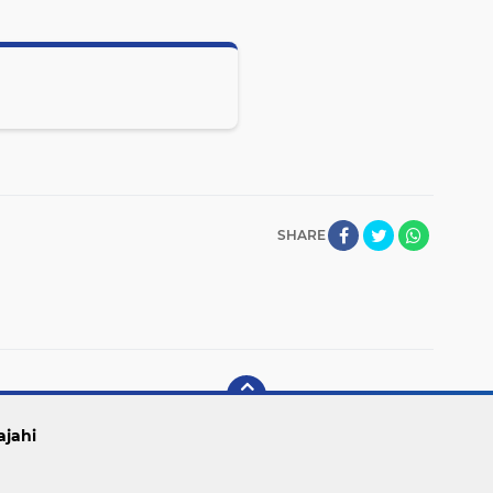
SHARE
ajahi