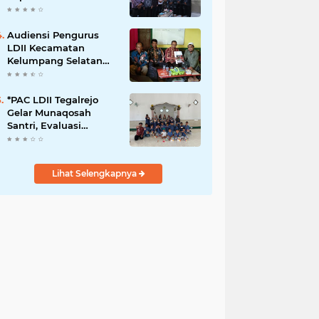
Babinsa
Audiensi Pengurus
LDII Kecamatan
Kelumpang Selatan
Dengan K.U.A.
*PAC LDII Tegalrejo
Gelar Munaqosah
Santri, Evaluasi
Pembelajaran Akhlak
Mulia*
Lihat Selengkapnya