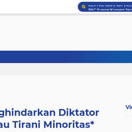
Pengajian Umum DPD L
PAC LDII Desa Tarjun A
Achievement Motivation 
Vi
ghindarkan Diktator
u Tirani Minoritas*