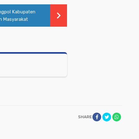
ngpol Kabupaten
h Masyarakat
SHARE