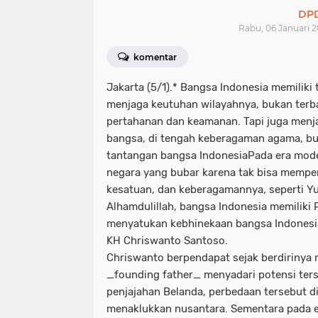
DPD
Rabu, 06 Januari 20
komentar
Jakarta (5/1).* Bangsa Indonesia memiliki
menjaga keutuhan wilayahnya, bukan terb
pertahanan dan keamanan. Tapi juga menj
bangsa, di tengah keberagaman agama, bud
tantangan bangsa IndonesiaPada era mod
negara yang bubar karena tak bisa mempe
kesatuan, dan keberagamannya, seperti Yu
Alhamdulillah, bangsa Indonesia memiliki
menyatukan kebhinekaan bangsa Indonesia
KH Chriswanto Santoso.
Chriswanto berpendapat sejak berdirinya 
_founding father_ menyadari potensi ters
penjajahan Belanda, perbedaan tersebut di
menaklukkan nusantara. Sementara pada e