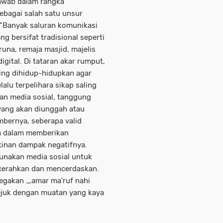
awab dalam rangka
bagai salah satu unsur
"Banyak saluran komunikasi
ng bersifat tradisional seperti
runa, remaja masjid, majelis
igital. Di tataran akar rumput,
ting dihidup-hidupkan agar
lalu terpelihara sikap saling
n media sosial, tanggung
yang akan diunggah atau
mbernya, seberapa valid
a dalam memberikan
inan dampak negatifnya.
unakan media sosial untuk
ncerahkan dan mencerdaskan.
egakan _amar ma'ruf nahi
ejuk dengan muatan yang kaya