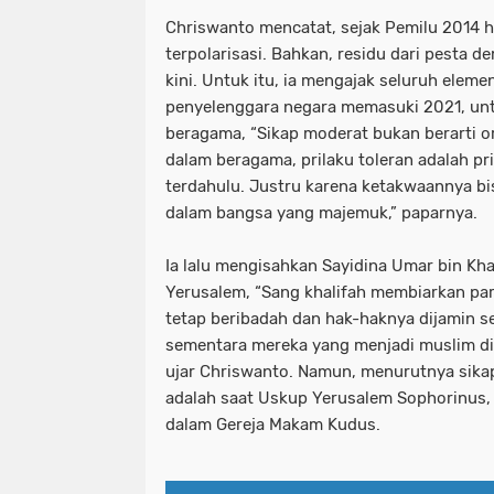
Chriswanto mencatat, sejak Pemilu 2014 h
terpolarisasi. Bahkan, residu dari pesta 
kini. Untuk itu, ia mengajak seluruh elem
penyelenggara negara memasuki 2021, un
beragama, “Sikap moderat bukan berarti or
dalam beragama, prilaku toleran adalah pr
terdahulu. Justru karena ketakwaannya b
dalam bangsa yang majemuk,” paparnya.
Ia lalu mengisahkan Sayidina Umar bin Kh
Yerusalem, “Sang khalifah membiarkan pa
tetap beribadah dan hak-haknya dijamin 
sementara mereka yang menjadi muslim di
ujar Chriswanto. Namun, menurutnya sikap
adalah saat Uskup Yerusalem Sophorinus,
dalam Gereja Makam Kudus.