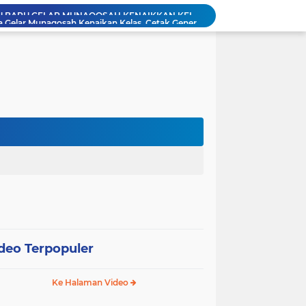
PAC Sungai Kupang Jaya Gelar Munaqosah Kenaikan Kelas, Cetak Generasi Qurani Berakhlak Mulia
PAC LDII Desa Tarjun Gelar Munaqosah TPA Manshurin: Evaluasi Komprehensif Santri
**LDII Kelumpang Hilir Bekali Remaja dengan Pengajian untuk Wujudkan Generasi Profesional Religius Menuju Indonesia Emas*
Warga LDII Tarjun Pimpin Panitia HUT RI ke-81, Wujud Sinergi Masyarakat Desa
Perkuat Sinergi Program, Ponpes At-Taqwa dan Kantor Kementrian Agama Kotabaru Gelar Silaturahim
DII Kabupaten Kotabaru
udiensi dengan Kepala Desa dan Babinsa
Training Bagi Generasi Muda LDII Kotabaru
*PAC LDII Tegalrejo Gelar Munaqosah Santri, Evaluasi Pembelajaran Akhlak Mulia*
PAC LDII DESA PELAJAU BARU GELAR MUNAQOSAH KENAIKKAN KELAS, MEMBENTUK GENERASI YANG BERAKHLAKUL KARIMAH DAN MANDIRI.
deo Terpopuler
Ke Halaman Video