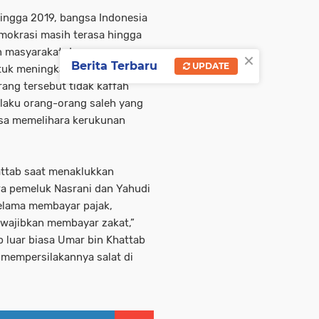
ingga 2019, bangsa Indonesia
demokrasi masih terasa hingga
en masyarakat dan
×
Berita Terbaru
UPDATE
tuk meningkatkan moderasi
ang tersebut tidak kaffah
ilaku orang-orang saleh yang
isa memelihara kerukunan
attab saat menaklukkan
ra pemeluk Nasrani dan Yahudi
selama membayar pajak,
wajibkan membayar zakat,”
 luar biasa Umar bin Khattab
 mempersilakannya salat di