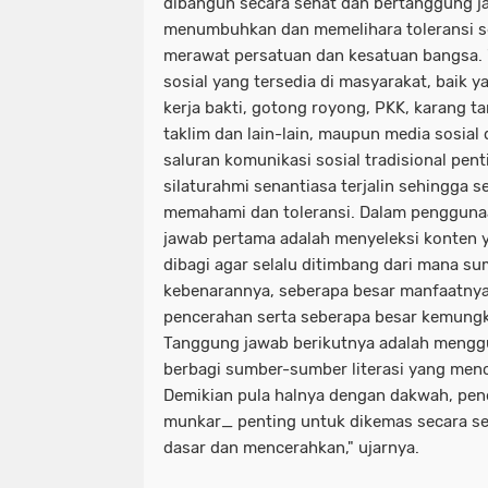
dibangun secara sehat dan bertanggung j
menumbuhkan dan memelihara toleransi se
merawat persatuan dan kesatuan bangsa. 
sosial yang tersedia di masyarakat, baik ya
kerja bakti, gotong royong, PKK, karang ta
taklim dan lain-lain, maupun media sosial d
saluran komunikasi sosial tradisional pen
silaturahmi senantiasa terjalin sehingga se
memahami dan toleransi. Dalam penggunaa
jawab pertama adalah menyeleksi konten 
dibagi agar selalu ditimbang dari mana su
kebenarannya, seberapa besar manfaatny
pencerahan serta seberapa besar kemungk
Tanggung jawab berikutnya adalah mengg
berbagi sumber-sumber literasi yang me
Demikian pula halnya dengan dakwah, pen
munkar_ penting untuk dikemas secara s
dasar dan mencerahkan," ujarnya.