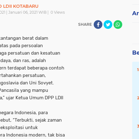
 LDII KOTABARU
21 | Januari 06, 2021 WIB |
0
Views
Ar
SHARE
 tantangan berat dalam
atas pada persoalan
Be
aga persatuan dan kesatuan
aya, dan ras, adalah
ern terdapat beberapa contoh
rtahankan persatuan,
goslavia dan Uni Sovyet.
 Pancasila yang mampu
,” ujar Ketua Umum DPP LDII
negara Indonesia, para
ebut, “Terbukti, sejak zaman
eksploitasi untuk
ra Indonesia modern, tak bisa