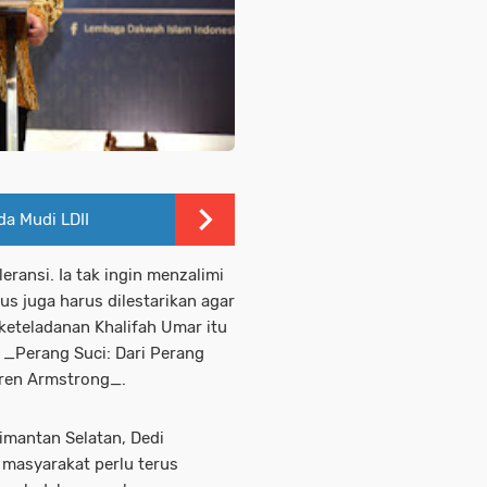
da Mudi LDII
eransi. Ia tak ingin menzalimi
us juga harus dilestarikan agar
 keteladanan Khalifah Umar itu
u _Perang Suci: Dari Perang
aren Armstrong_.
imantan Selatan, Dedi
 masyarakat perlu terus